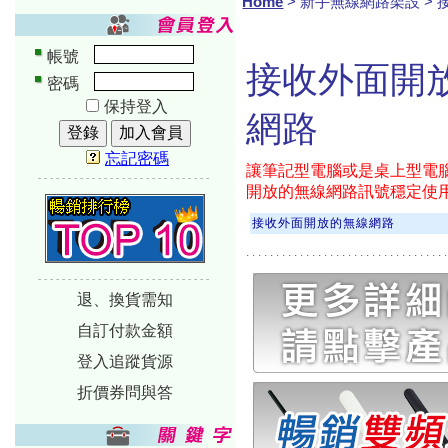
Home
> 新手無線網路架設 >
帳號
接收外面開
密碼
保持登入
網路
忘記密碼
讓筆記型電腦或是桌上型電
-----------------------------
開放的無線網路訊號穩定使
接收外面開放的無線網路
.................................
-----------------------------
退、換貨需知
自訂付款金額
登入追蹤貨源
折價券問與答