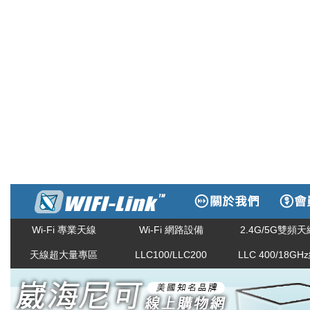
Wi-Fi 專業天線
Wi-Fi 網路設備
2.4G/5G雙頻天
天線超大量專區
LLC100/LLC200
LLC 400/18GH