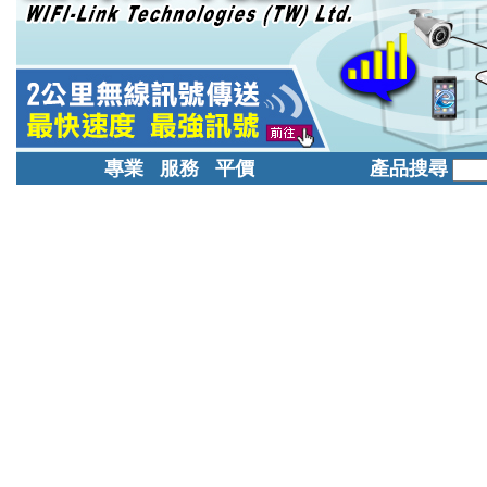
專業 服務 平價
產品搜尋