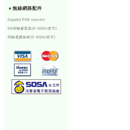
無線網路配件
Gigabit POE injector
6G同軸避雷器(0~6GHz皆可)
同軸電纜線材(0~6GHz皆可)