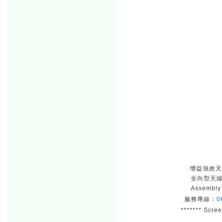
增益強效天線 
全向型天線 
Assembl
服務專線：
0
******* Scre