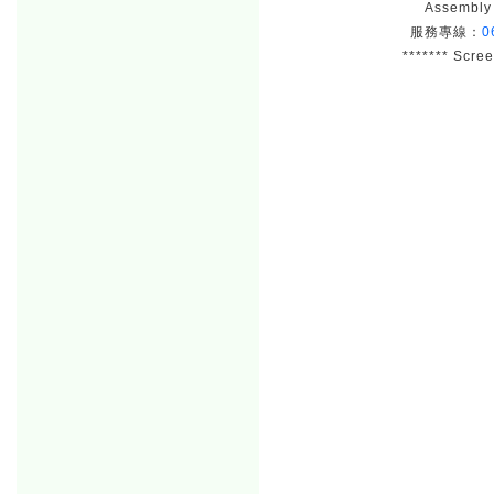
Assembl
服務專線：
0
******* Scre