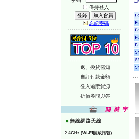
密碼
保持登入
F
F
忘記密碼
-----------------------------
F
F
F
S
S
-----------------------------
退、換貨需知
S
自訂付款金額
...
登入追蹤貨源
折價券問與答
無線網路天線
2.4GHz (WI-FI開放訊號)