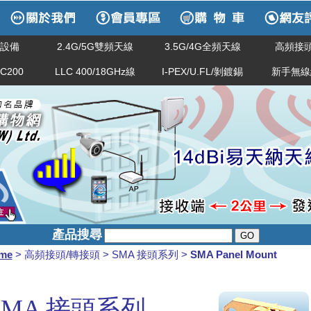
網路設備
2.4G/5G雙頻天線
3.5G/4G全頻天線
高頻接頭
LC200
LLC 400/18GHz線
I-PEX/U.FL/剝鍍錫
新手無線
產品搜尋
me
> 高頻接頭/轉接頭 > SMA 接頭系列 >
SMA Panel Mount
SMA 接頭系列