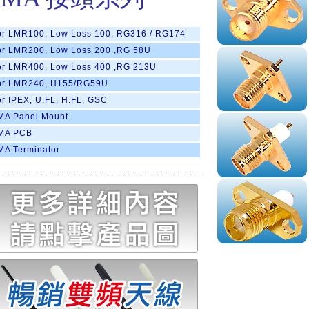
or LMR100, Low Loss 100, RG316 / RG174
or LMR200, Low Loss 200 ,RG 58U
or LMR400, Low Loss 400 ,RG 213U
or LMR240, H155/RG59U
or IPEX, U.FL, H.FL, GSC
MA Panel Mount
MA PCB
MA Terminator
.................................................