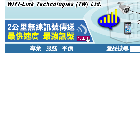
專業 服務 平價
產品搜尋