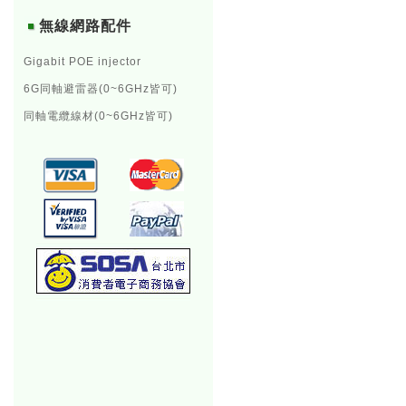
無線網路配件
Gigabit POE injector
6G同軸避雷器(0~6GHz皆可)
同軸電纜線材(0~6GHz皆可)