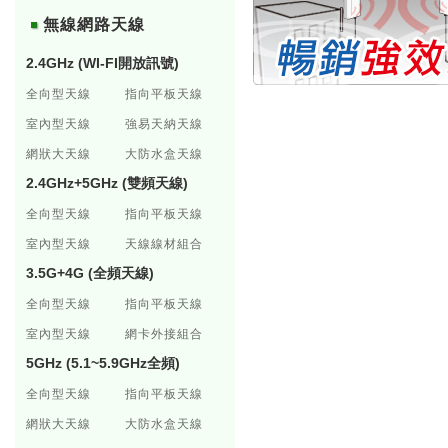
無線網路天線
2.4GHz (WI-FI開放訊號)
全向型天線
指向平板天線
室內型天線
強易天納天線
網狀大天線
大防水盒天線
2.4GHz+5GHz (雙頻天線)
全向型天線
指向平板天線
室內型天線
天線線材組合
3.5G+4G (全頻天線)
全向型天線
指向平板天線
室內型天線
網卡外接組合
5GHz (5.1~5.9GHz全頻)
全向型天線
指向平板天線
網狀大天線
大防水盒天線