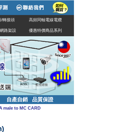
/轉接頭
高頻同軸電線電纜
網路架設
優惠特價商品系列
自產自銷 品質保證
A male to MC CARD
m)