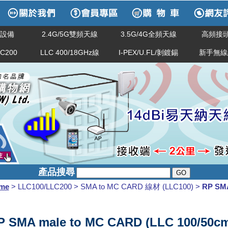
網路設備
2.4G/5G雙頻天線
3.5G/4G全頻天線
高頻接頭
LC200
LLC 400/18GHz線
I-PEX/U.FL/剝鍍錫
新手無線
產品搜尋
me
> LLC100/LLC200 > SMA to MC CARD 線材 (LLC100) >
RP SM
P SMA male to MC CARD (LLC 100/50c