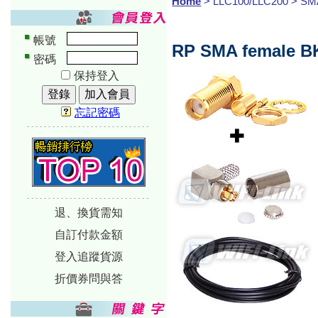
Home
> LLC100/LLC200 > S
帳號
RP SMA female B
密碼
保持登入
忘記密碼
-----------------------------
-----------------------------
退、換貨需知
自訂付款金額
登入追蹤貨源
折價券問與答