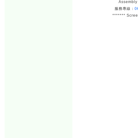
Assembl
服務專線：
0
******* Scre