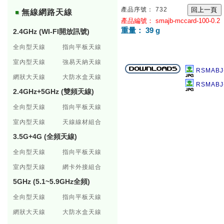
產品序號： 732
無線網路天線
產品編號： smajb-mccard-100-0.2
重量： 39 g
2.4GHz (WI-FI開放訊號)
全向型天線
指向平板天線
室內型天線
強易天納天線
RSMABJ
網狀大天線
大防水盒天線
RSMABJ
2.4GHz+5GHz (雙頻天線)
全向型天線
指向平板天線
室內型天線
天線線材組合
3.5G+4G (全頻天線)
全向型天線
指向平板天線
室內型天線
網卡外接組合
5GHz (5.1~5.9GHz全頻)
全向型天線
指向平板天線
網狀大天線
大防水盒天線