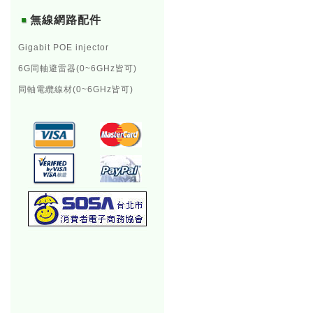
無線網路配件
Gigabit POE injector
6G同軸避雷器(0~6GHz皆可)
同軸電纜線材(0~6GHz皆可)