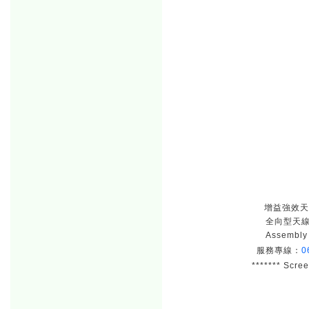
增益強效天線 
全向型天線 
Assembl
服務專線：
0
******* Scre