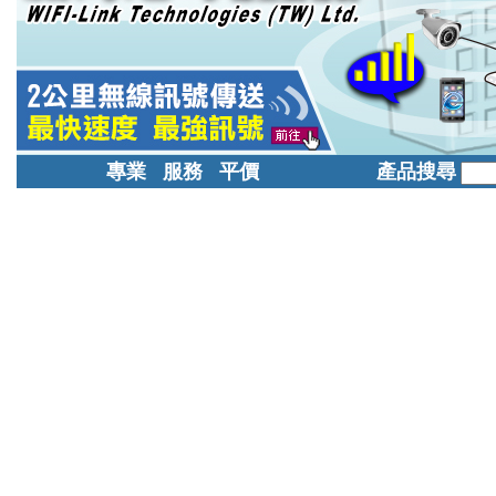
專業 服務 平價
產品搜尋