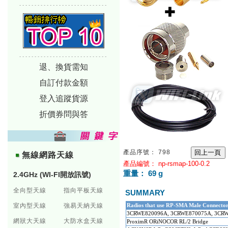
-----------------------------
-----------------------------
退、換貨需知
自訂付款金額
登入追蹤貨源
折價券問與答
產品序號： 798
無線網路天線
產品編號： np-rsmap-100-0.2
重量： 69 g
2.4GHz (WI-FI開放訊號)
全向型天線
指向平板天線
SUMMARY
室內型天線
強易天納天線
Radios that use RP-SMA Male Connecto
3CRWE820096A, 3CRWE870075A, 3CR
網狀大天線
大防水盒天線
ProximR ORiNOCOR RL/2 Bridge