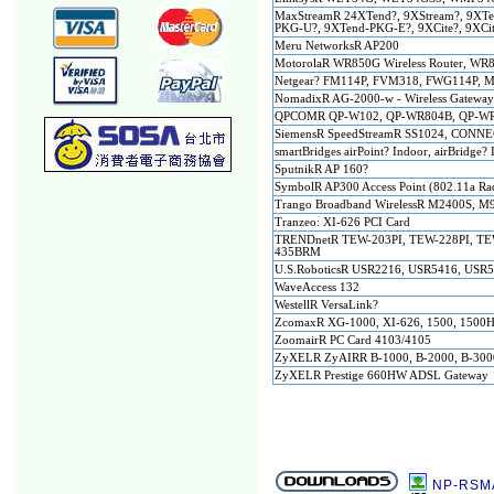
MaxStreamR 24XTend?, 9XStream?, 9XT
PKG-U?, 9XTend-PKG-E?, 9XCite?, 9XC
Meru NetworksR AP200
MotorolaR WR850G Wireless Router, W
Netgear? FM114P, FVM318, FWG114P,
NomadixR AG-2000-w - Wireless Gatewa
QPCOMR QP-W102, QP-WR804B, QP-WR
SiemensR SpeedStreamR SS1024, CONNE
smartBridges airPoint? Indoor, airBridge?
SputnikR AP 160?
SymbolR AP300 Access Point (802.11a Rad
Trango Broadband WirelessR M2400S, M
Tranzeo: XI-626 PCI Card
TRENDnetR TEW-203PI, TEW-228PI, TE
435BRM
U.S.RoboticsR USR2216, USR5416, USR
WaveAccess 132
WestellR VersaLink?
ZcomaxR XG-1000, XI-626, 1500, 1500H
ZoomairR PC Card 4103/4105
ZyXELR ZyAIRR B-1000, B-2000, B-3000
ZyXELR Prestige 660HW ADSL Gateway
NP-RSM