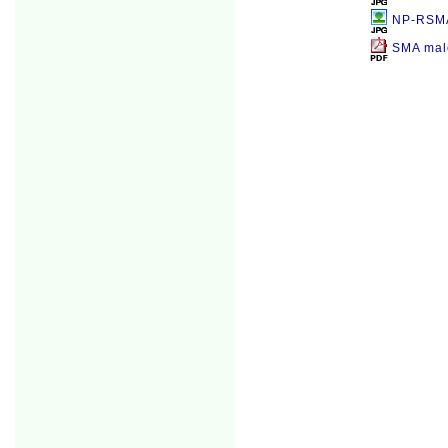
NP-RSM
SMA mal