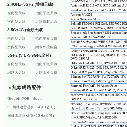
ACKSYSR WL-COMETH?, WL-ACCESS?,
2.4GHz+5GHz (雙頻天線)
ActiontecR R3010WAP, GT701AP and AU8
AeroComm? ConnexLink? 2.4 GHz Model
全向型天線
指向平板天線
Amtron MW251
Aruba
Networks? AP 70
室內型天線
天線線材組合
BelkinR F5D6001 PCI Card, F5D7000 PC
BlitzzR BWA611 NetWave, BWA611B Net
3.5G+4G (全頻天線)
BluesocketR BlueSecure? 1501 Access Poi
BreezecomR: AP/SA/WB-10D
全向型天線
指向平板天線
Buffalo?
A
irStation? WHR-G54S, WHR-H
CNet Technology CWP-854 Wireless-G PC
室內型天線
網卡外接組合
Colubris NetworksR CN320 , CN330, C
5GHz (5.1~5.9GHz全頻)
D-LinkR DI-514, DI-524, DI-614, DI-6
DWL-8200AP
D-LinkR DWL-800AP+, DWL-810+, DWL
全向型天線
指向平板天線
D-LinkR DIR-625, DIR-635, DWA-542, D
網狀大天線
大防水盒天線
DrayTekR Vigor2600VGi, Vigor2600We
Edimax EW-7207APb, EW-7207APg, EW-7
Edimax EW-7126, EW-7128g PCI Cards
Fortinet? FortiWiFi-60 Access Point
無線網路配件
EnterasysR RoamAboutR AP4102, RoamA
FreeWaveR IM-510X007 and IM-500X00
Gigabit POE injector
GRER America Gina
HawkingR HWR54G, HWBA54G, HWP5
6G同軸避雷器(0~6GHz皆可)
HyperLink Routers (formerly SR2400)
Hewlett-PackardR / CompaqR ProCurveR
同軸電纜線材(0~6GHz皆可)
IntelR PRO/Wireless AP WPCI5000
IntellinetRAll wireless routers and access 
LinksysR WET54G, WET54GS5, WMP54G