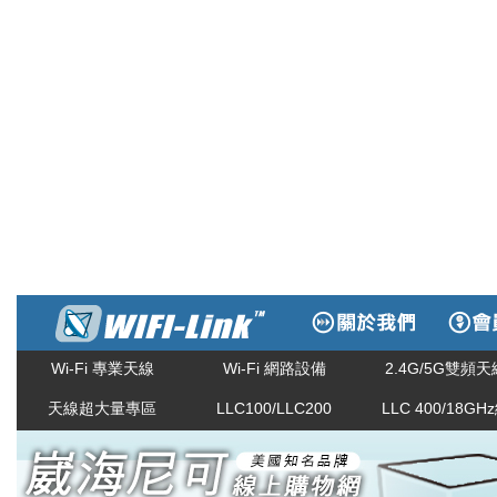
Wi-Fi 專業天線
Wi-Fi 網路設備
2.4G/5G雙頻天
天線超大量專區
LLC100/LLC200
LLC 400/18GH