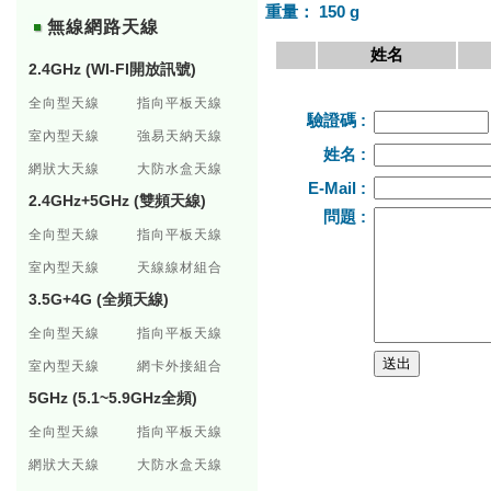
重量： 150 g
無線網路天線
姓名
2.4GHz (WI-FI開放訊號)
全向型天線
指向平板天線
驗證碼 :
室內型天線
強易天納天線
姓名 :
網狀大天線
大防水盒天線
E-Mail :
2.4GHz+5GHz (雙頻天線)
問題 :
全向型天線
指向平板天線
室內型天線
天線線材組合
3.5G+4G (全頻天線)
全向型天線
指向平板天線
室內型天線
網卡外接組合
5GHz (5.1~5.9GHz全頻)
全向型天線
指向平板天線
網狀大天線
大防水盒天線