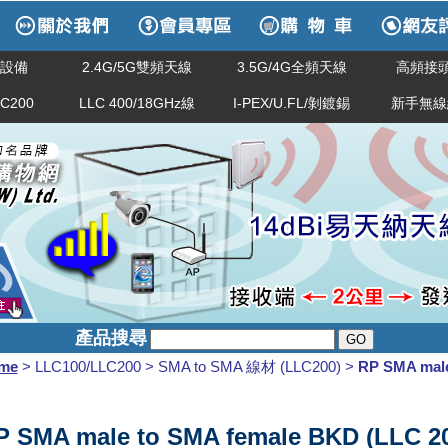
網路設備
2.4G/5G雙頻天線
3.5G/4G全頻天線
高頻接頭
LC200
LLC 400/18GHz線
I-PEX/U.FL/剝鍍錫
新手無線
產品搜尋
me
> LLC100/LLC200 > SMA to SMA 線材 (LLC200) >
RP SMA male
P SMA male to SMA female BKD (LLC 2