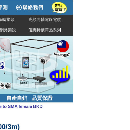
/轉接頭
高頻同軸電線電纜
網路架設
優惠特價商品系列
自產自銷 品質保證
 to SMA female BKD
00/3m)