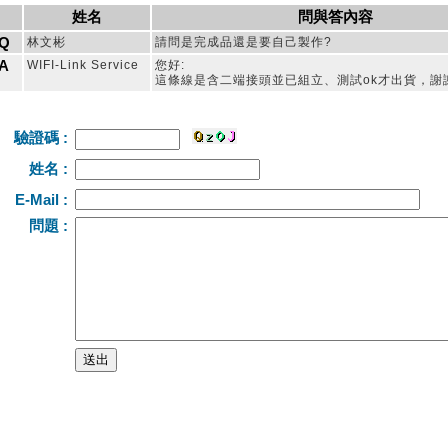
姓名
問與答內容
Q
林文彬
請問是完成品還是要自己製作?
A
WIFI-Link Service
您好:
這條線是含二端接頭並已組立、測試ok才出貨，謝
驗證碼 :
姓名 :
E-Mail :
問題 :