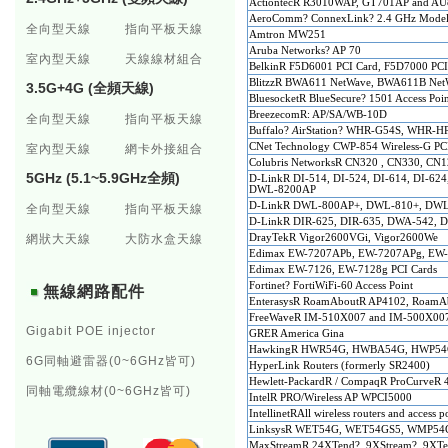
ActiontecR R3010WAP, GT701AP and AU8
AeroComm? ConnexLink? 2.4 GHz Model
全向型天線
指向平板天線
Amtron MW251
Aruba
Networks? AP 70
室內型天線
天線線材組合
BelkinR F5D6001 PCI Card, F5D7000 PC
BlitzzR BWA611 NetWave, BWA611B Net
3.5G+4G (全頻天線)
BluesocketR BlueSecure? 1501 Access Poi
BreezecomR: AP/SA/WB-10D
全向型天線
指向平板天線
Buffalo?
A
irStation? WHR-G54S, WHR-H
CNet Technology CWP-854 Wireless-G PC
室內型天線
網卡外接組合
Colubris NetworksR CN320 , CN330, C
5GHz (5.1~5.9GHz全頻)
D-LinkR DI-514, DI-524, DI-614, DI-6
DWL-8200AP
D-LinkR DWL-800AP+, DWL-810+, DWL
全向型天線
指向平板天線
D-LinkR DIR-625, DIR-635, DWA-542, D
網狀大天線
大防水盒天線
DrayTekR Vigor2600VGi, Vigor2600We
Edimax EW-7207APb, EW-7207APg, EW-7
Edimax EW-7126, EW-7128g PCI Cards
Fortinet? FortiWiFi-60 Access Point
無線網路配件
EnterasysR RoamAboutR AP4102, RoamA
FreeWaveR IM-510X007 and IM-500X00
Gigabit POE injector
GRER America Gina
HawkingR HWR54G, HWBA54G, HWP5
6G同軸避雷器(0~6GHz皆可)
HyperLink Routers (formerly SR2400)
Hewlett-PackardR / CompaqR ProCurveR
同軸電纜線材(0~6GHz皆可)
IntelR PRO/Wireless AP WPCI5000
IntellinetRAll wireless routers and access 
LinksysR WET54G, WET54GS5, WMP54G
MaxStreamR 24XTend?, 9XStream?, 9XT