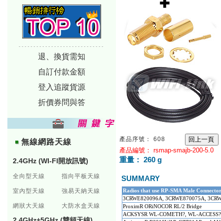
-----------------------------
退、換貨需知
自訂付款金額
登入追蹤貨源
折價券問與答
產品序號： 608
無線網路天線
產品編號： rsmap-smajb-200-5.0
重量： 260 g
2.4GHz (WI-FI開放訊號)
全向型天線
指向平板天線
SUMMARY
室內型天線
強易天納天線
Radios that use RP-SMA Male Connecto
3CRWE820096A, 3CRWE870075A, 3CR
網狀大天線
大防水盒天線
ProximR ORiNOCOR RL/2 Bridge
ACKSYSR WL-COMETH?, WL-ACCESS?,
2.4GHz+5GHz (雙頻天線)