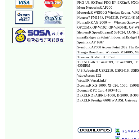
PKG-U?, 9XTend-PKG-E?, 9XCite?, 9XC
Meru NetworksR AP200
MotorolaR WR850G Wireless Router, W
Netgear? FM114P, FVM318, FWG114P,
NomadixR AG-2000-w - Wireless Gatewa
QPCOMR QP-W102, QP-WR804B, QP-WR
SiemensR SpeedStreamR SS1024, CONNE
smartBridges airPoint? Indoor, airBridge?
SputnikR AP 160?
SymbolR AP300 Access Point (802.11a Rad
Trango Broadband WirelessR M2400S, M
Tranzeo: XI-626 PCI Card
TRENDnetR TEW-203PI, TEW-228PI, TE
435BRM
U.S.RoboticsR USR2216, USR5416, USR
WaveAccess 132
WestellR VersaLink?
ZcomaxR XG-1000, XI-626, 1500, 1500H
ZoomairR PC Card 4103/4105
ZyXELR ZyAIRR B-1000, B-2000, B-3000
ZyXELR Prestige 660HW ADSL Gateway
RSMAP-