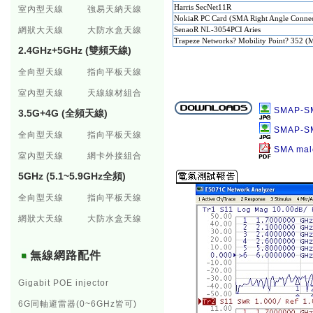
Harris SecNet11R
室內型天線
強易天納天線
NokiaR PC Card (SMA Right Angle Connec
網狀大天線
大防水盒天線
SenaoR NL-3054PCI Aries
Trapeze Networks? Mobility Point? 352 (
2.4GHz+5GHz (雙頻天線)
全向型天線
指向平板天線
室內型天線
天線線材組合
SMAP-S
3.5G+4G (全頻天線)
SMAP-S
全向型天線
指向平板天線
SMA mal
室內型天線
網卡外接組合
5GHz (5.1~5.9GHz全頻)
全向型天線
指向平板天線
網狀大天線
大防水盒天線
無線網路配件
Gigabit POE injector
6G同軸避雷器(0~6GHz皆可)