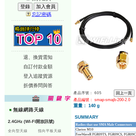
忘記密碼
-----------------------------
-----------------------------
退、換貨需知
自訂付款金額
登入追蹤貨源
折價券問與答
產品序號： 605
產品編號： smap-smajb-200-2.0
重量： 140 g
無線網路天線
SUMMARY
2.4GHz (WI-FI開放訊號)
Radios that use SMA Male Connectors
Clarion M10
全向型天線
指向平板天線
FreeWaveR FGR09TS, FGR09CS, FGR09C