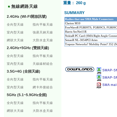
重量： 260 g
無線網路天線
SUMMARY
2.4GHz (WI-FI開放訊號)
Radios that use SMA Male Connectors
Clarion M10
全向型天線
指向平板天線
FreeWaveR FGR09TS, FGR09CS, FGR09C
Harris SecNet11R
室內型天線
強易天納天線
NokiaR PC Card (SMA Right Angle Connec
網狀大天線
大防水盒天線
SenaoR NL-3054PCI Aries
Trapeze Networks? Mobility Point? 352 (
2.4GHz+5GHz (雙頻天線)
全向型天線
指向平板天線
室內型天線
天線線材組合
SMAP-S
3.5G+4G (全頻天線)
SMAP-S
全向型天線
指向平板天線
SMA mal
室內型天線
網卡外接組合
5GHz (5.1~5.9GHz全頻)
全向型天線
指向平板天線
網狀大天線
大防水盒天線