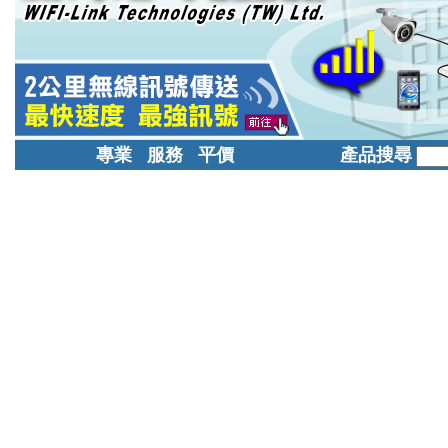
專業 服務 平價
產品搜尋