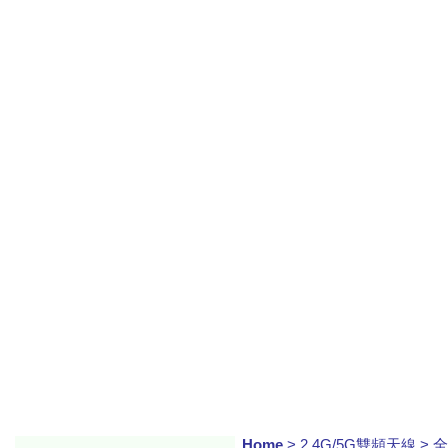
Home
> 2.4G/5G雙頻天線 > 全向