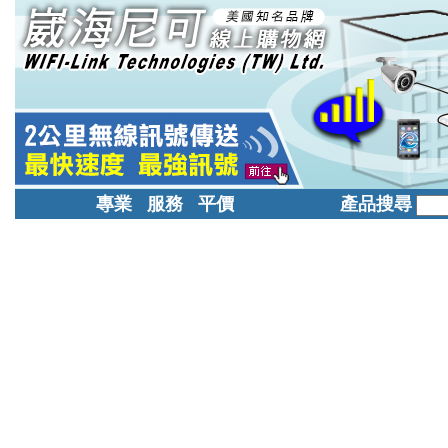
專業 服務 平價
產品搜尋