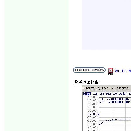
WL-LA-