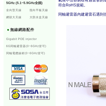
氣候不佳容易在有遇雷擊的
5GHz (5.1~5.9GHz全頻)
符合RoHS規範。
全向型天線
指向平板天線
同軸避雷器內建避雷石遇到
網狀大天線
大防水盒天線
無線網路配件
Gigabit POE injector
6G同軸避雷器(0~6GHz皆可)
同軸電纜線材(0~6GHz皆可)