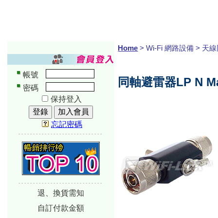
Home
> Wi-Fi 網路設備 > 天線同
帳號
同軸避雷器LP N Mal
密碼
保持登入
忘記密碼
-----------------------------
-----------------------------
退、換貨需知
自訂付款金額