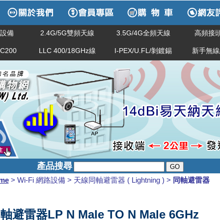
網路設備
2.4G/5G雙頻天線
3.5G/4G全頻天線
高頻接頭
LC200
LLC 400/18GHz線
I-PEX/U.FL/剝鍍錫
新手無線
產品搜尋
me
> Wi-Fi 網路設備 > 天線同軸避雷器 ( Lightning ) >
同軸避雷器
軸避雷器LP N Male TO N Male 6GHz