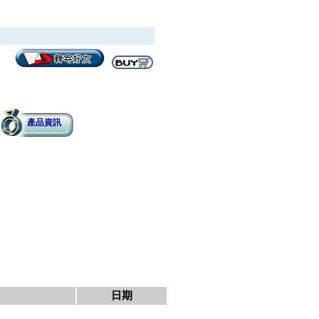
產品資訊
日期