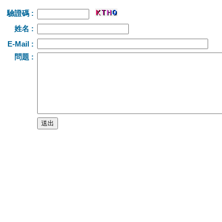
驗證碼 :
姓名 :
E-Mail :
問題 :