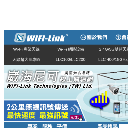
Wi-Fi 專業天線
Wi-Fi 網路設備
2.4G/5G雙頻天
天線超大量專區
LLC100/LLC200
LLC 400/18GH
專業 服務 平價
產品搜尋