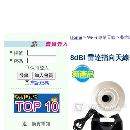
Home
> Wi-Fi 專業天線 > 指向
帳號
8dBi 雷達指向天線
密碼
保持登入
忘記密碼
-----------------------------
-----------------------------
退、換貨需知