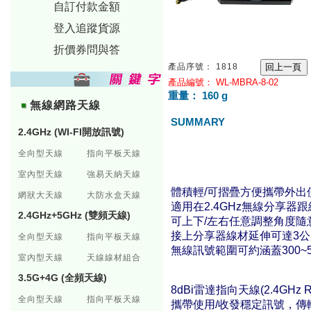
自訂付款金額
登入追蹤貨源
折價券問與答
產品序號： 1818
產品編號： WL-MBRA-8-02
重量： 160 g
無線網路天線
SUMMARY
2.4GHz (WI-FI開放訊號)
全向型天線
指向平板天線
室內型天線
強易天納天線
體積輕/可摺疊方便攜帶外出
網狀大天線
大防水盒天線
適用在2.4GHz無線分享器
2.4GHz+5GHz (雙頻天線)
可上下/左右任意調整角度隨
接上分享器線材延伸可達3
全向型天線
指向平板天線
無線訊號範圍可約涵蓋300~5
室內型天線
天線線材組合
3.5G+4G (全頻天線)
8dBi雷達指向天線(2.4GHz
全向型天線
指向平板天線
攜帶使用/收發穩定訊號，傳