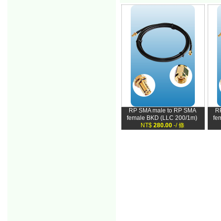
RP SMA male to RP SMA
R
female BKD (LLC 200/1m)
fe
NT$
280.00
-/ 條